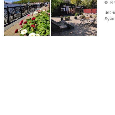
16 
Весн
Лучш