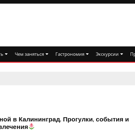
ть
Чем заняться
Гастрономия
Экскурсии
П
ной в Калининград. Прогулки, события и
влечения