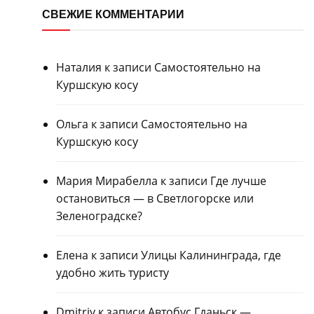
СВЕЖИЕ КОММЕНТАРИИ
Наталия
к записи
Самостоятельно на
Куршскую косу
Ольга
к записи
Самостоятельно на
Куршскую косу
Мария Мирабелла
к записи
Где лучше
остановиться — в Светлогорске или
Зеленоградске?
Елена
к записи
Улицы Калининграда, где
удобно жить туристу
Dmitriy
к записи
Автобус Гданьск —