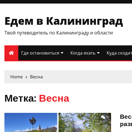
Едем в Калининград
Твой путеводитель по Калининграду и области
Где остановиться
Когда ехать
Куда сходи
Home
Весна
Метка:
Весна
Вес
0
раз