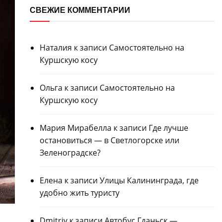
СВЕЖИЕ КОММЕНТАРИИ
Наталия
к записи
Самостоятельно на
Куршскую косу
Ольга
к записи
Самостоятельно на
Куршскую косу
Мария Мирабелла
к записи
Где лучше
остановиться — в Светлогорске или
Зеленоградске?
Елена
к записи
Улицы Калининграда, где
удобно жить туристу
Dmitriy
к записи
Автобус Гданьск —