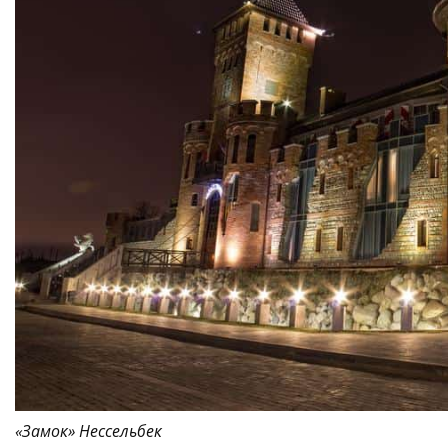
«Замок» Нессельбек